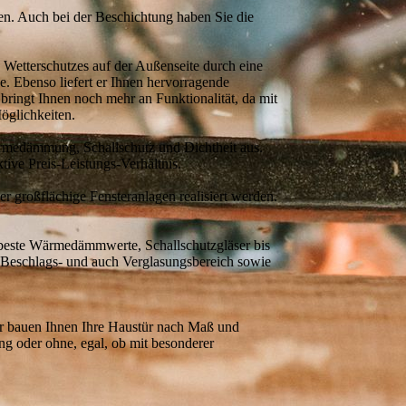
en. Auch bei der Beschichtung haben Sie die
n Wetterschutzes auf der Außenseite durch eine
. Ebenso liefert er Ihnen hervorragende
ringt Ihnen noch mehr an Funktionalität, da mit
Möglichkeiten.
rmedämmung, Schallschutz und Dichtheit aus.
ktive Preis-Leistungs-Verhältnis.
r großflächige Fensteranlagen realisiert werden.
r beste Wärmedämmwerte, Schallschutzgläser bis
m Beschlags- und auch Verglasungsbereich sowie
ir bauen Ihnen Ihre Haustür nach Maß und
ng oder ohne, egal, ob mit besonderer