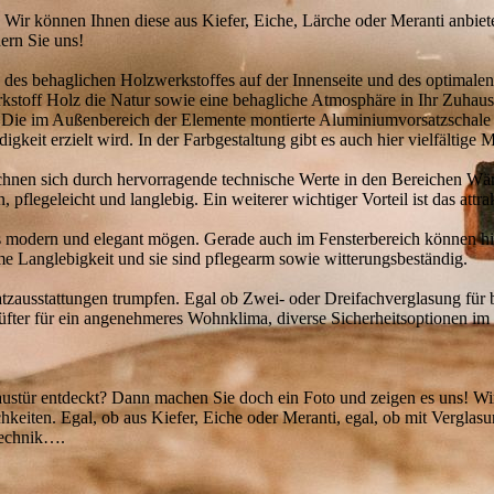
ir können Ihnen diese aus Kiefer, Eiche, Lärche oder Meranti anbiet
ern Sie uns!
e des behaglichen Holzwerkstoffes auf der Innenseite und des optimale
kstoff Holz die Natur sowie eine behagliche Atmosphäre in Ihr Zuhause
Die im Außenbereich der Elemente montierte Aluminiumvorsatzschale b
keit erzielt wird. In der Farbgestaltung gibt es auch hier vielfältige 
chnen sich durch hervorragende technische Werte in den Bereichen Wä
pflegeleicht und langlebig. Ein weiterer wichtiger Vorteil ist das attra
 es modern und elegant mögen. Gerade auch im Fensterbereich können hie
 Langlebigkeit und sie sind pflegearm sowie witterungsbeständig.
satzausstattungen trumpfen. Egal ob Zwei- oder Dreifachverglasung fü
lüfter für ein angenehmeres Wohnklima, diverse Sicherheitsoptionen i
austür entdeckt? Dann machen Sie doch ein Foto und zeigen es uns! W
eiten. Egal, ob aus Kiefer, Eiche oder Meranti, egal, ob mit Verglasu
dtechnik….