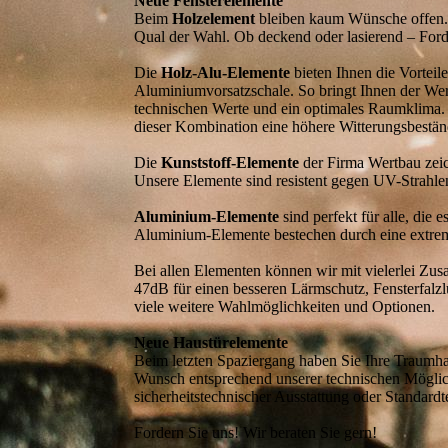
Neue Fensterelemente
Beim
Holzelement
bleiben kaum Wünsche offen. W
Qual der Wahl. Ob deckend oder lasierend – Ford
Die
Holz-Alu-Elemente
bieten Ihnen die Vorteil
Aluminiumvorsatzschale. So bringt Ihnen der Wer
technischen Werte und ein optimales Raumklima. 
dieser Kombination eine höhere Witterungsbeständig
Die
Kunststoff-Elemente
der Firma Wertbau zei
Unsere Elemente sind resistent gegen UV-Strahlen, 
Aluminium-Elemente
sind perfekt für alle, die
Aluminium-Elemente bestechen durch eine extreme
Bei allen Elementen können wir mit vielerlei Zu
47dB für einen besseren Lärmschutz, Fensterfalz
viele weitere Wahlmöglichkeiten und Optionen.
Neue Haustürelemente
Beim letzten Spaziergang haben Sie Ihre Traumh
Wunsch entsprechend unserer technischen Möglichk
sicherheitstechnischer Ausstattung oder Standar
Fordern Sie uns! Wir beraten Sie gern!