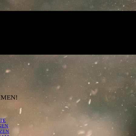
HMEN!
ITE
GEN
ZEN