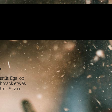
n
stür. Egal ob
eschmack etwas
mit Sitz in