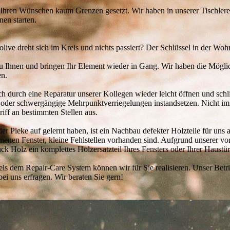
Ihren Wünschen kaum Grenzen gesetzt. Wir haben in unserer Tischlere
en starten.
folive dreht sich im Kreis und nichts passiert? Der Schlüssel in der Woh
u Ihnen und bringen Ihr Element wieder in Gang. Wir haben die Möglic
en.
h durch eine Reparatur unserer Kollegen wieder leicht öffnen und schl
 oder schwergängige Mehrpunktverriegelungen instandsetzen. Nicht imm
iff an bestimmten Stellen aus.
r Pieke auf gelernt haben, ist ein Nachbau defekter Holzteile für uns 
menen Fenster, kleine Fehlstellen vorhanden sind. Aufgrund unserer v
k Holz ein komplettes Holzersatzteil Ihres Fensters oder Ihrer Haustür
ls dem Repair-Care System können wir für Sie realisieren. Unser Betr
bei uns erfragen. Wir beraten Sie gern!