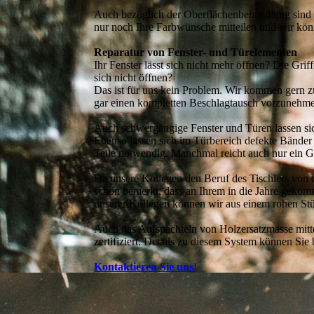
Auch bezüglich der Oberflächenbehandlung sind 
nur noch Ihre Farbwünsche mitteilen und wir könn
Reparatur von Fenster- und Türelementen
Ihr Fenster lässt sich nicht mehr öffnen? Die Grif
sich nicht öffnen?
Das ist für uns kein Problem. Wir kommen gern z
gar einen kompletten Beschlagtausch vorzunehm
Auch schwergängige Fenster und Türen lassen sic
Ebenso lassen sich im Türbereich defekte Bänder
Teile notwendig. Manchmal reicht auch nur ein Gr
Da unsere Kollegen den Beruf des Tischlers von de
schon bemerkt, dass an Ihrem in die Jahre gekom
unserer Kollegen können wir aus einem rohen Stüc
Auch das Aufspachteln von Holzersatzmasse mitte
zertifiziert. Details zu diesem System können Sie 
Kontaktieren Sie uns!