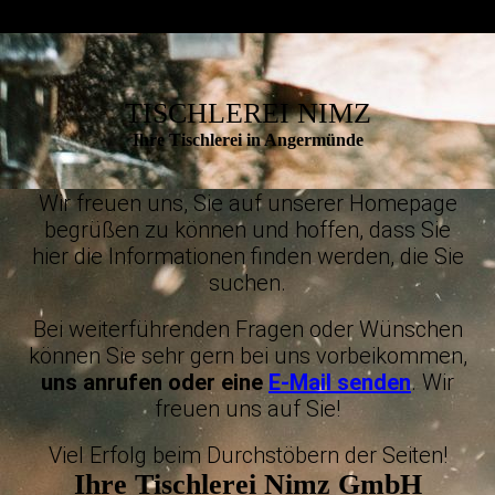
TISCHLEREI NIMZ
Ihre Tischlerei in Angermünde
Wir freuen uns, Sie auf unserer Homepage
begrüßen zu können und hoffen, dass Sie
hier die Informationen finden werden, die Sie
suchen.
Bei weiterführenden Fragen oder Wünschen
können Sie sehr gern bei uns vorbeikommen,
uns
anrufen
oder eine
E-Mail senden
. Wir
freuen uns auf Sie!
Viel Erfolg beim Durchstöbern der Seiten!
Ihre Tischlerei Nimz GmbH