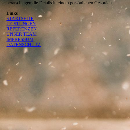
beratschlagen die Details in einem persönlichen Gespräch.
Links
STARTSEITE
LEISTUNGEN
REFERENZEN
UNSER TEAM
IMPRESSUM
DATENSCHUTZ