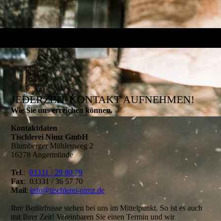
JEDERZEIT KONTAKT AUFNEHMEN!
Wie Sie uns erreichen können.
Kontaktdaten
Tischlerei Nimz GmbH
Blumberger Mühlenweg 2
16278 Angermünde
Tel
.:
03331 / 29 80 79
Fax
: 03331 / 36 57 70
Mail
:
info@tischlerei-nimz.de
Ihre Bedürfnisse stehen bei uns im Mittelpunkt. So ist es auch
mit Ihrer Zeit! Vereinbaren Sie einen Termin und wir