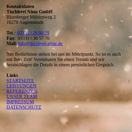
Kontaktdaten
Tischlerei Nimz GmbH
Blumberger Mühlenweg 2
16278 Angermünde
Tel
.:
03331 / 29 80 79
Fax
: 03331 / 36 57 70
Mail
:
info@tischlerei-nimz.de
Ihre Bedürfnisse stehen bei uns im Mittelpunkt. So ist es auch
mit Ihrer Zeit! Vereinbaren Sie einen Termin und wir
beratschlagen die Details in einem persönlichen Gespräch.
Links
STARTSEITE
LEISTUNGEN
REFERENZEN
UNSER TEAM
IMPRESSUM
DATENSCHUTZ